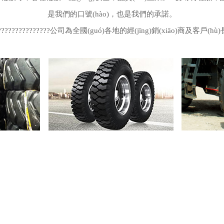
是我們的口號(hào)，也是我們的承諾。
?
?
?
?
?
?
?
?
?
?
?
?
?
?
?
公司為全國(guó)各地的經(jīng)銷(xiāo)商及客戶(hù)長(