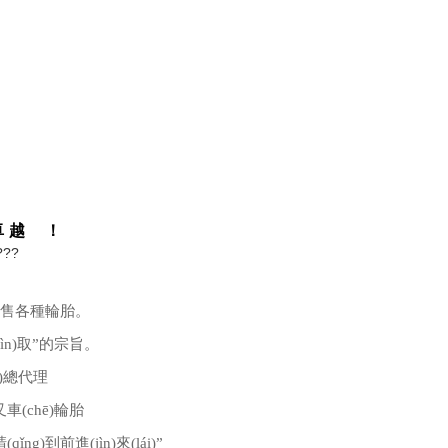
越！
???
售各種輪胎。
)取”的宗旨。
ū)總代理
，叉車(chē)輪胎
ǐng)到前進(jìn)來(lái)”