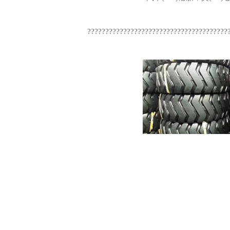
?
?
?
?
?
?
?
?
?
?
?
?
?
?
?
?
?
?
?
?
?
?
?
?
?
?
?
?
?
?
?
?
?
?
?
?
?
?
?